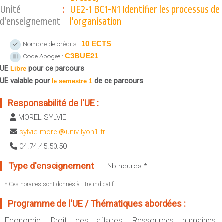
Sportives)
Unité
:
UE2-1 BC1-N1 Identifier les processus de
Plan et accès
UFR FS (Chimie, Mathématique, Physique)
d'enseignement
l'organisation
OUTILS
UFR Biosciences (Biologie, Biochimie)
10 ECTS
Nombre de crédits :
Intranet des personnels
GEP (Génie Electrique des Procédés - Département composante)
C3BUE21
Code Apogée :
Moodle
Informatique (Département Composante)
UE
pour ce parcours
Libre
Emploi du temps
Mécanique (Département composante)
UE valable pour
de ce parcours
le semestre 1
Messagerie
Fermer
Responsabilité de l'UE :
Stage et emploi
MOREL SYLVIE
Portefeuille d'Expériences et
de Compétences
sylvie.morel
univ-lyon1.fr
04.74.45.50.50
Fermer
Type d'enseignement
Nb heures *
* Ces horaires sont donnés à titre indicatif.
Programme de l'UE / Thématiques abordées :
Economie, Droit des affaires, Ressources humaines,