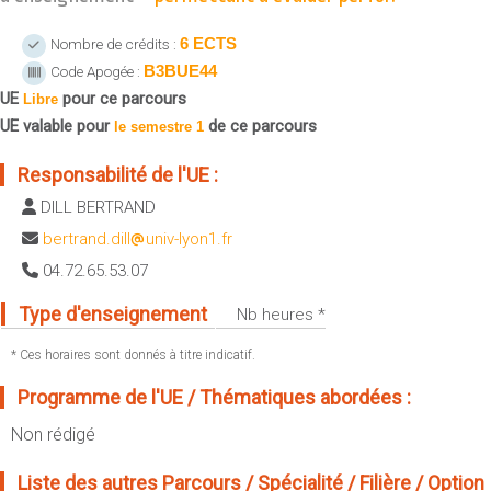
Sportives)
Plan et accès
UFR FS (Chimie, Mathématique, Physique)
6 ECTS
Nombre de crédits :
B3BUE44
Code Apogée :
OUTILS
UFR Biosciences (Biologie, Biochimie)
UE
pour ce parcours
Intranet des personnels
Libre
GEP (Génie Electrique des Procédés - Département composante)
UE valable pour
de ce parcours
le semestre 1
Moodle
Informatique (Département Composante)
Emploi du temps
Responsabilité de l'UE :
Mécanique (Département composante)
Messagerie
DILL BERTRAND
Fermer
Stage et emploi
bertrand.dill
univ-lyon1.fr
Portefeuille d'Expériences et
04.72.65.53.07
de Compétences
Type d'enseignement
Nb heures *
Fermer
* Ces horaires sont donnés à titre indicatif.
Programme de l'UE / Thématiques abordées :
Non rédigé
Liste des autres Parcours / Spécialité / Filière / Option