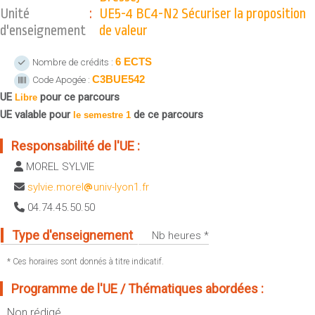
Sportives)
Unité
:
UE5-4 BC4-N2 Sécuriser la proposition
Plan et accès
UFR FS (Chimie, Mathématique, Physique)
d'enseignement
de valeur
OUTILS
UFR Biosciences (Biologie, Biochimie)
6 ECTS
Nombre de crédits :
Intranet des personnels
GEP (Génie Electrique des Procédés - Département composante)
C3BUE542
Code Apogée :
Moodle
Informatique (Département Composante)
UE
pour ce parcours
Libre
Emploi du temps
Mécanique (Département composante)
UE valable pour
de ce parcours
le semestre 1
Messagerie
Fermer
Responsabilité de l'UE :
Stage et emploi
MOREL SYLVIE
Portefeuille d'Expériences et
de Compétences
sylvie.morel
univ-lyon1.fr
04.74.45.50.50
Fermer
Type d'enseignement
Nb heures *
* Ces horaires sont donnés à titre indicatif.
Programme de l'UE / Thématiques abordées :
Non rédigé