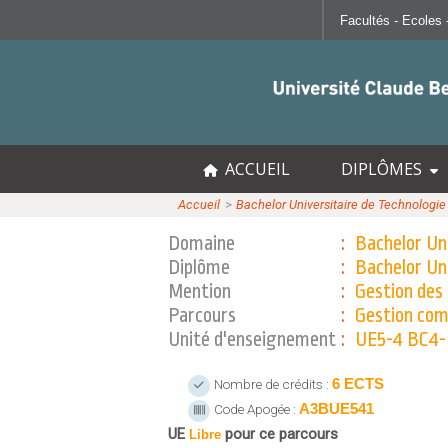
SANTÉ
RESSOURCES
Faculté de Médecine Lyon Est
Portail Lycéen
Faculté de Médecine et de Maïeutique 
Portail étudian
Faculté d'Odontologie
Bibliothèque
ACCUEIL
DIPLÔMES
Institut des Sciences Pharmaceutiques
Orientation et 
Accueil
>>
Bachelor Universitaire de Technologie
Institut des Sciences et Techniques de
En direct des
Domaine
:
Bachelor Un
Sciences pour
Diplôme
:
Bachelor Un
Offre de forma
Mention
:
Gestion des
MOOC Lyon 1
Parcours
:
Gestion comp
Unité d'enseignement
:
UE5-4 BC4-N2
6 ECTS
Nombre de crédits :
A3BUE541
Code Apogée :
UE
pour ce parcours
Libre