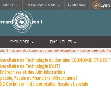
Se connecter
Facultés - Ecoles - Instituts
Ressources & outils
CONTACTS
SCIENCES ET TECHNOLOGIES
OUTILS
Annuaire
Institut national supérieur du
Intra
Lyon Sud - Charles Mérieux
t
Directions et services
Institut Universitaire de Tec
Mood
Entités de recherche
Institut de Science Financiè
Emplo
EXPLORER
LIENS UTILES
 et Biologiques
insertion
Plan et accès
Observatoire de Lyon
Messa
 (BUT)
>>
Gestion des Entreprises et des Administrations
>>
Gestion comptable, fisc
 Réadaptation
 campus
Polytech Lyon
Stage
iversitaire de Technologie du domaine ECONOMIE ET GES
 Tous
UFR STAPS (Sciences et Tec
Porte
de C
iversitaire de Technologie (BUT)
tions
UFR FS (Chimie, Mathématiq
 Entreprises et des Administrations
UFR Biosciences (Biologie, 
table, fiscale et financière (Villeurbanne)
GEP (Génie Electrique des 
 Optimiser l'info comptable, fiscale et sociale
Informatique (Département 
Mécanique (Département co