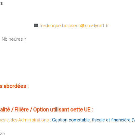
rs
frederique.boisserin
univ-lyon1.fr
Nb heures *
 abordées :
té / Filière / Option utilisant cette UE :
:
Gestion comptable, fiscale et financière (
ses et des Administrations
025