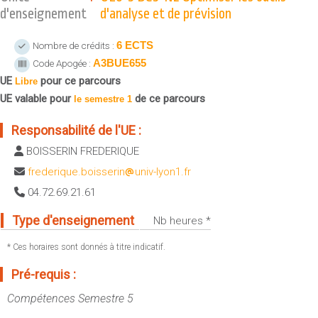
Sportives)
d'enseignement
d'analyse et de prévision
Plan et accès
UFR FS (Chimie, Mathématique, Physique)
6 ECTS
Nombre de crédits :
OUTILS
UFR Biosciences (Biologie, Biochimie)
A3BUE655
Code Apogée :
Intranet des personnels
GEP (Génie Electrique des Procédés - Département composante)
UE
pour ce parcours
Libre
Moodle
Informatique (Département Composante)
UE valable pour
de ce parcours
le semestre 1
Emploi du temps
Mécanique (Département composante)
Messagerie
Responsabilité de l'UE :
Fermer
Stage et emploi
BOISSERIN FREDERIQUE
Portefeuille d'Expériences et
frederique.boisserin
univ-lyon1.fr
de Compétences
04.72.69.21.61
Fermer
Type d'enseignement
Nb heures *
* Ces horaires sont donnés à titre indicatif.
Pré-requis :
Compétences Semestre 5