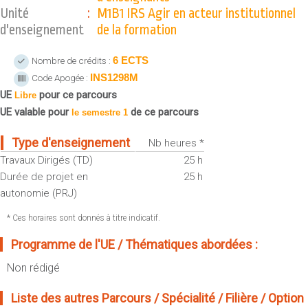
Sportives)
Unité
:
M1B1 IRS Agir en acteur institutionnel
Plan et accès
UFR FS (Chimie, Mathématique, Physique)
d'enseignement
de la formation
OUTILS
UFR Biosciences (Biologie, Biochimie)
6 ECTS
Nombre de crédits :
Intranet des personnels
GEP (Génie Electrique des Procédés - Département composante)
INS1298M
Code Apogée :
Moodle
Informatique (Département Composante)
UE
pour ce parcours
Libre
Emploi du temps
Mécanique (Département composante)
UE valable pour
de ce parcours
le semestre 1
Messagerie
Fermer
Type d'enseignement
Nb heures *
Stage et emploi
Travaux Dirigés (TD)
25 h
Portefeuille d'Expériences et
Durée de projet en
25 h
de Compétences
autonomie (PRJ)
Fermer
* Ces horaires sont donnés à titre indicatif.
Programme de l'UE / Thématiques abordées :
Non rédigé
Liste des autres Parcours / Spécialité / Filière / Option