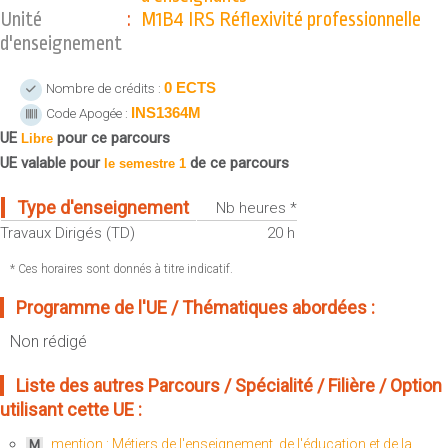
Sportives)
Unité
:
M1B4 IRS Réflexivité professionnelle
Plan et accès
UFR FS (Chimie, Mathématique, Physique)
d'enseignement
OUTILS
UFR Biosciences (Biologie, Biochimie)
0 ECTS
Nombre de crédits :
Intranet des personnels
GEP (Génie Electrique des Procédés - Département composante)
INS1364M
Code Apogée :
Moodle
Informatique (Département Composante)
UE
pour ce parcours
Libre
Emploi du temps
Mécanique (Département composante)
UE valable pour
de ce parcours
le semestre 1
Messagerie
Fermer
Type d'enseignement
Nb heures *
Stage et emploi
Travaux Dirigés (TD)
20 h
Portefeuille d'Expériences et
de Compétences
* Ces horaires sont donnés à titre indicatif.
Fermer
Programme de l'UE / Thématiques abordées :
Non rédigé
Liste des autres Parcours / Spécialité / Filière / Option
utilisant cette UE :
mention : Métiers de l'enseignement, de l'éducation et de la
M