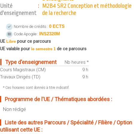
Sportives)
Unité
:
M2B4 SR2 Conception et méthodologie
Plan et accès
UFR FS (Chimie, Mathématique, Physique)
d'enseignement
de la recherche
OUTILS
UFR Biosciences (Biologie, Biochimie)
0 ECTS
Nombre de crédits :
Intranet des personnels
GEP (Génie Electrique des Procédés - Département composante)
INS2320M
Code Apogée :
Moodle
Informatique (Département Composante)
UE
pour ce parcours
Libre
Emploi du temps
Mécanique (Département composante)
UE valable pour
de ce parcours
le semestre 1
Messagerie
Fermer
Type d'enseignement
Nb heures *
Stage et emploi
Cours Magistraux (CM)
9 h
Portefeuille d'Expériences et
Travaux Dirigés (TD)
9 h
de Compétences
* Ces horaires sont donnés à titre indicatif.
Fermer
Programme de l'UE / Thématiques abordées :
Non rédigé
Liste des autres Parcours / Spécialité / Filière / Option
utilisant cette UE :