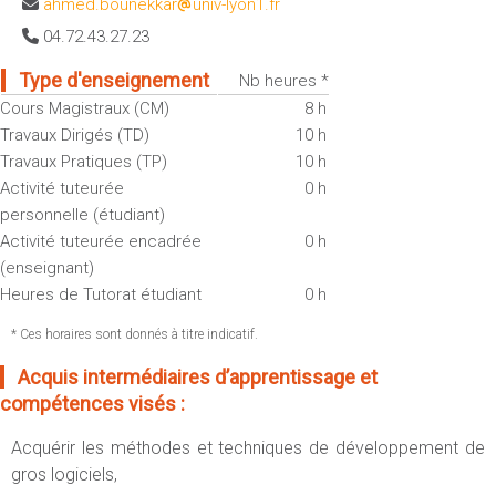
ahmed.bounekkar
univ-lyon1.fr
Sportives)
Plan et accès
04.72.43.27.23
UFR FS (Chimie, Mathématique, Physique)
OUTILS
UFR Biosciences (Biologie, Biochimie)
Type d'enseignement
Nb heures *
Intranet des personnels
Cours Magistraux (CM)
8 h
GEP (Génie Electrique des Procédés - Département composante)
Moodle
Travaux Dirigés (TD)
10 h
Informatique (Département Composante)
Travaux Pratiques (TP)
10 h
Emploi du temps
Mécanique (Département composante)
Activité tuteurée
0 h
Messagerie
personnelle (étudiant)
Fermer
Stage et emploi
Activité tuteurée encadrée
0 h
Portefeuille d'Expériences et
(enseignant)
de Compétences
Heures de Tutorat étudiant
0 h
* Ces horaires sont donnés à titre indicatif.
Fermer
Acquis intermédiaires d’apprentissage et
compétences visés :
Acquérir les méthodes et techniques de développement de
gros logiciels,