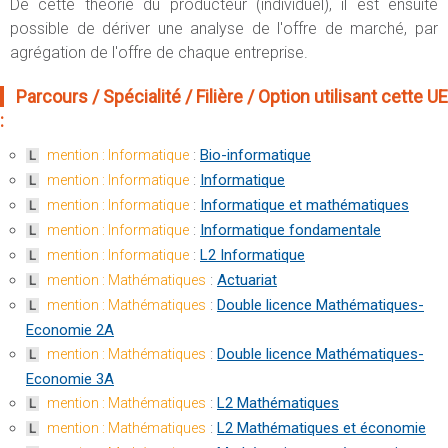
De cette théorie du producteur (individuel), il est ensuite
possible de dériver une analyse de l'offre de marché, par
agrégation de l'offre de chaque entreprise.
Parcours / Spécialité / Filière / Option utilisant cette UE
:
:
Bio-informatique
mention : Informatique
L
:
Informatique
mention : Informatique
L
:
Informatique et mathématiques
mention : Informatique
L
:
Informatique fondamentale
mention : Informatique
L
:
L2 Informatique
mention : Informatique
L
:
Actuariat
mention : Mathématiques
L
:
Double licence Mathématiques-
mention : Mathématiques
L
Economie 2A
:
Double licence Mathématiques-
mention : Mathématiques
L
Economie 3A
:
L2 Mathématiques
mention : Mathématiques
L
:
L2 Mathématiques et économie
mention : Mathématiques
L