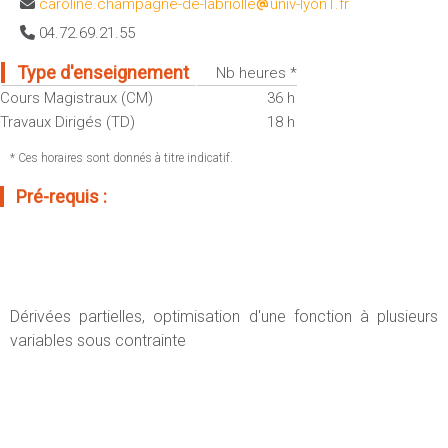
caroline.champagne-de-labriolle
univ-lyon1.fr
Sportives)
Plan et accès
04.72.69.21.55
UFR FS (Chimie, Mathématique, Physique)
OUTILS
UFR Biosciences (Biologie, Biochimie)
Type d'enseignement
Nb heures *
Intranet des personnels
Cours Magistraux (CM)
36 h
GEP (Génie Electrique des Procédés - Département composante)
Moodle
Travaux Dirigés (TD)
18 h
Informatique (Département Composante)
Emploi du temps
Mécanique (Département composante)
* Ces horaires sont donnés à titre indicatif.
Messagerie
Pré-requis :
Fermer
Stage et emploi
Portefeuille d'Expériences et
de Compétences
Fermer
Dérivées partielles, optimisation d'une fonction à plusieurs
variables sous contrainte