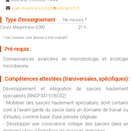
Sportives)
Plan et accès
yvan.moenne-loccoz
univ-lyon1.fr
UFR FS (Chimie, Mathématique, Physique)
Type d'enseignement
OUTILS
Nb heures *
UFR Biosciences (Biologie, Biochimie)
Intranet des personnels
Cours Magistraux (CM)
21 h
GEP (Génie Electrique des Procédés - Département composante)
Moodle
Informatique (Département Composante)
* Ces horaires sont donnés à titre indicatif.
Emploi du temps
Mécanique (Département composante)
Pré-requis :
Messagerie
Connaissances avancées en microbiologie et écologie
Fermer
Stage et emploi
microbienne
Portefeuille d'Expériences et
de Compétences
Compétences attestées (transversales, spécifiques) :
Développement et intégration de savoirs hautement
Fermer
spécialisés (RNCP34151BC02)
- Mobiliser des savoirs hautement spécialisés, dont certains
sont à l’avant-garde du savoir dans un domaine de travail ou
d’études, comme base d’une pensée originale
- Développer une conscience critique des savoirs dans un
domaine et/ou à l’interface de plusieurs domaines