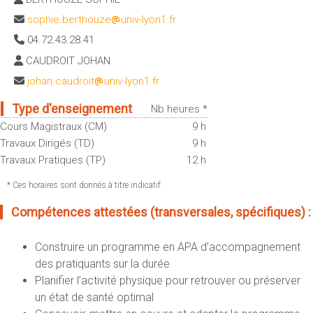
Sportives)
Plan et accès
sophie.berthouze
univ-lyon1.fr
UFR FS (Chimie, Mathématique, Physique)
04.72.43.28.41
OUTILS
UFR Biosciences (Biologie, Biochimie)
CAUDROIT JOHAN
Intranet des personnels
GEP (Génie Electrique des Procédés - Département composante)
johan.caudroit
univ-lyon1.fr
Moodle
Informatique (Département Composante)
Emploi du temps
Type d'enseignement
Nb heures *
Mécanique (Département composante)
Cours Magistraux (CM)
9 h
Messagerie
Fermer
Travaux Dirigés (TD)
9 h
Stage et emploi
Travaux Pratiques (TP)
12 h
Portefeuille d'Expériences et
de Compétences
* Ces horaires sont donnés à titre indicatif.
Compétences attestées (transversales, spécifiques) :
Fermer
Construire un programme en APA d’accompagnement
des pratiquants sur la durée
Planifier l’activité physique pour retrouver ou préserver
un état de santé optimal