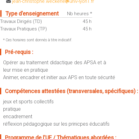
jean-christophe.weckerle
univ-lyon1.fr
Sportives)
Plan et accès
UFR FS (Chimie, Mathématique, Physique)
Type d'enseignement
Nb heures *
OUTILS
UFR Biosciences (Biologie, Biochimie)
Travaux Dirigés (TD)
45 h
Intranet des personnels
Travaux Pratiques (TP)
45 h
GEP (Génie Electrique des Procédés - Département composante)
Moodle
Informatique (Département Composante)
* Ces horaires sont donnés à titre indicatif.
Emploi du temps
Mécanique (Département composante)
Pré-requis :
Messagerie
Opérer au traitement didactique des APSA et à
Fermer
Stage et emploi
leur mise en pratique
Portefeuille d'Expériences et
Animer, encadrer et initier aux APS en toute sécurité
de Compétences
Compétences attestées (transversales, spécifiques) :
Fermer
jeux et sports collectifs
pratique
encadrement
réflexion pédagogique sur les prinicpes éducatifs
Programme de l'UE / Thématiques abordées :