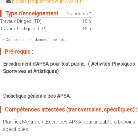
nicolas.jacquemond
univ-lyon1.fr
Sportives)
Plan et accès
UFR FS (Chimie, Mathématique, Physique)
Type d'enseignement
Nb heures *
OUTILS
UFR Biosciences (Biologie, Biochimie)
Travaux Dirigés (TD)
15 h
Intranet des personnels
Travaux Pratiques (TP)
15 h
GEP (Génie Electrique des Procédés - Département composante)
Moodle
Informatique (Département Composante)
* Ces horaires sont donnés à titre indicatif.
Emploi du temps
Mécanique (Département composante)
Pré-requis :
Messagerie
Fermer
Encadrement d’APSA pour tout public. ( Activités Physiques
Stage et emploi
Sportvives et Artistiques)
Portefeuille d'Expériences et
de Compétences
Fermer
Didactique générale des APSA.
Compétences attestées (transversales, spécifiques) :
Planifier, Mettre en Œuvre des APSA pour un public à besoins
spécifiques