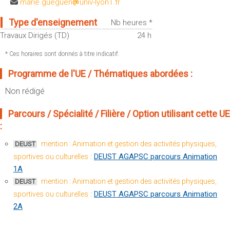
marie.gueguen
univ-lyon1.fr
Sportives)
Plan et accès
UFR FS (Chimie, Mathématique, Physique)
Type d'enseignement
Nb heures *
OUTILS
UFR Biosciences (Biologie, Biochimie)
Travaux Dirigés (TD)
24 h
Intranet des personnels
GEP (Génie Electrique des Procédés - Département composante)
* Ces horaires sont donnés à titre indicatif.
Moodle
Informatique (Département Composante)
Programme de l'UE / Thématiques abordées :
Emploi du temps
Mécanique (Département composante)
Non rédigé
Messagerie
Fermer
Stage et emploi
Parcours / Spécialité / Filière / Option utilisant cette UE
Portefeuille d'Expériences et
:
de Compétences
mention : Animation et gestion des activités physiques,
DEUST
Fermer
:
DEUST AGAPSC parcours Animation
sportives ou culturelles
1A
mention : Animation et gestion des activités physiques,
DEUST
:
DEUST AGAPSC parcours Animation
sportives ou culturelles
2A