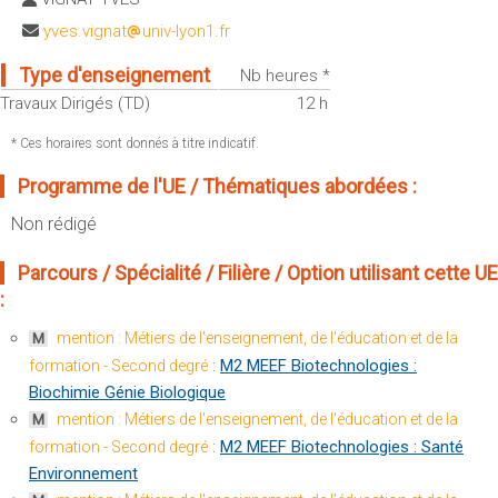
Sportives)
Plan et accès
yves.vignat
univ-lyon1.fr
UFR FS (Chimie, Mathématique, Physique)
Type d'enseignement
OUTILS
Nb heures *
UFR Biosciences (Biologie, Biochimie)
Intranet des personnels
Travaux Dirigés (TD)
12 h
GEP (Génie Electrique des Procédés - Département composante)
Moodle
Informatique (Département Composante)
* Ces horaires sont donnés à titre indicatif.
Emploi du temps
Mécanique (Département composante)
Programme de l'UE / Thématiques abordées :
Messagerie
Non rédigé
Fermer
Stage et emploi
Portefeuille d'Expériences et
Parcours / Spécialité / Filière / Option utilisant cette UE
de Compétences
:
Fermer
mention : Métiers de l'enseignement, de l'éducation et de la
M
:
M2 MEEF Biotechnologies :
formation - Second degré
Biochimie Génie Biologique
mention : Métiers de l'enseignement, de l'éducation et de la
M
:
M2 MEEF Biotechnologies : Santé
formation - Second degré
Environnement