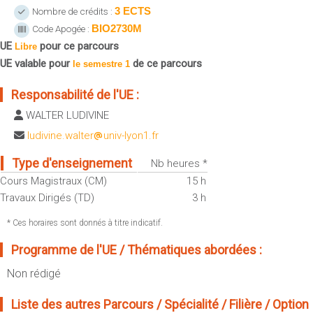
Sportives)
3 ECTS
Nombre de crédits :
Plan et accès
UFR FS (Chimie, Mathématique, Physique)
BIO2730M
Code Apogée :
UE
pour ce parcours
OUTILS
Libre
UFR Biosciences (Biologie, Biochimie)
UE valable pour
de ce parcours
Intranet des personnels
le semestre 1
GEP (Génie Electrique des Procédés - Département composante)
Moodle
Informatique (Département Composante)
Responsabilité de l'UE :
Emploi du temps
Mécanique (Département composante)
WALTER LUDIVINE
Messagerie
ludivine.walter
univ-lyon1.fr
Fermer
Stage et emploi
Type d'enseignement
Nb heures *
Portefeuille d'Expériences et
Cours Magistraux (CM)
15 h
de Compétences
Travaux Dirigés (TD)
3 h
Fermer
* Ces horaires sont donnés à titre indicatif.
Programme de l'UE / Thématiques abordées :
Non rédigé
Liste des autres Parcours / Spécialité / Filière / Option