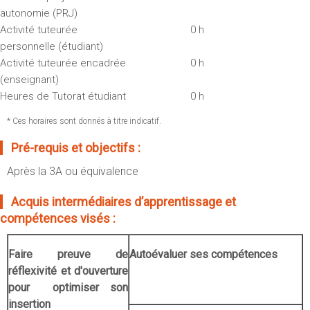
Sportives)
Plan et accès
autonomie (PRJ)
UFR FS (Chimie, Mathématique, Physique)
Activité tuteurée
0 h
OUTILS
personnelle (étudiant)
UFR Biosciences (Biologie, Biochimie)
Activité tuteurée encadrée
0 h
Intranet des personnels
GEP (Génie Electrique des Procédés - Département composante)
(enseignant)
Moodle
Informatique (Département Composante)
Heures de Tutorat étudiant
0 h
Emploi du temps
Mécanique (Département composante)
* Ces horaires sont donnés à titre indicatif.
Messagerie
Fermer
Stage et emploi
Pré-requis et objectifs :
Portefeuille d'Expériences et
Après la 3A ou équivalence
de Compétences
Acquis intermédiaires d’apprentissage et
Fermer
compétences visés :
Faire preuve de
Autoévaluer ses compétences
réflexivité et d'ouverture
pour optimiser son
insertion