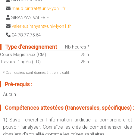
Sportives)
Plan et accès
maud.cintrat
univ-lyon1.fr
UFR FS (Chimie, Mathématique, Physique)
SIRANYAN VALERIE
OUTILS
UFR Biosciences (Biologie, Biochimie)
valerie.siranyan
univ-lyon1.fr
Intranet des personnels
GEP (Génie Electrique des Procédés - Département composante)
04.78.77.75.64
Moodle
Informatique (Département Composante)
Emploi du temps
Type d'enseignement
Nb heures *
Mécanique (Département composante)
Cours Magistraux (CM)
25 h
Messagerie
Fermer
Travaux Dirigés (TD)
25 h
Stage et emploi
Portefeuille d'Expériences et
* Ces horaires sont donnés à titre indicatif.
de Compétences
Pré-requis :
Fermer
Aucun
Compétences attestées (transversales, spécifiques) :
1) Savoir chercher l’information juridique, la comprendre et
pouvoir l’analyser. Connaître les clés de compréhension des
dossiers d’actualité comme les crises sanitaires