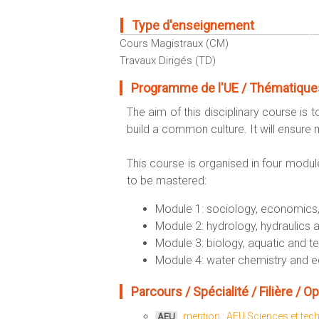
Type d'enseignement
Cours Magistraux (CM)
Travaux Dirigés (TD)
Programme de l'UE / Thématiques
The aim of this disciplinary course is
build a common culture. It will ensure
This course is organised in four modu
to be mastered:
Module 1: sociology, economics,
Module 2: hydrology, hydraulics
Module 3: biology, aquatic and te
Module 4: water chemistry and 
Parcours / Spécialité / Filière / Opt
mention : AEU Sciences et tec
AEU