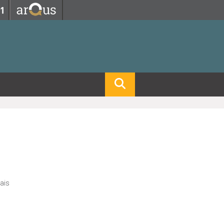
Fermer
Fermer
 professorat et de l'éducation
net des personnels
hnologie Lyon 1
le
re et d'Assurances
i du temps
gerie
 et emploi
hniques des Activités Physiques et Sportives)
feuille d'Expériences et
ompétences
ue, Physique)
Biochimie)
Procédés - Département composante)
Composante)
ais
mposante)