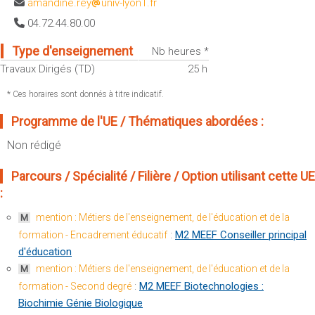
amandine.rey
univ-lyon1.fr
Sportives)
Plan et accès
04.72.44.80.00
UFR FS (Chimie, Mathématique, Physique)
OUTILS
UFR Biosciences (Biologie, Biochimie)
Type d'enseignement
Nb heures *
Intranet des personnels
Travaux Dirigés (TD)
25 h
GEP (Génie Electrique des Procédés - Département composante)
Moodle
Informatique (Département Composante)
* Ces horaires sont donnés à titre indicatif.
Emploi du temps
Mécanique (Département composante)
Programme de l'UE / Thématiques abordées :
Messagerie
Fermer
Non rédigé
Stage et emploi
Portefeuille d'Expériences et
Parcours / Spécialité / Filière / Option utilisant cette UE
de Compétences
:
Fermer
mention : Métiers de l'enseignement, de l'éducation et de la
M
:
M2 MEEF Conseiller principal
formation - Encadrement éducatif
d'éducation
mention : Métiers de l'enseignement, de l'éducation et de la
M
:
M2 MEEF Biotechnologies :
formation - Second degré
Biochimie Génie Biologique