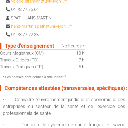
valerie.siranyan
univ-lyon1.fr
Sportives)
Plan et accès
04.78.77.75.64
UFR FS (Chimie, Mathématique, Physique)
SPATH HANS MARTIN
OUTILS
UFR Biosciences (Biologie, Biochimie)
Intranet des personnels
hans-martin.spath
univ-lyon1.fr
GEP (Génie Electrique des Procédés - Département composante)
04.78.77.72.33
Moodle
Informatique (Département Composante)
Emploi du temps
Mécanique (Département composante)
Type d'enseignement
Nb heures *
Messagerie
Cours Magistraux (CM)
18 h
Fermer
Travaux Dirigés (TD)
7 h
Stage et emploi
Travaux Pratiques (TP)
5 h
Portefeuille d'Expériences et
de Compétences
* Ces horaires sont donnés à titre indicatif.
Fermer
Compétences attestées (transversales, spécifiques) :
- Connaître l’environnement juridique et économique des
entreprises du secteur de la santé et de l’exercice des
professionnels de santé
- Connaître le système de santé français et savoir