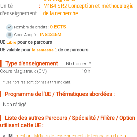
Sportives)
Unité
:
M1B4 SR2 Conception et méthodologie
Plan et accès
UFR FS (Chimie, Mathématique, Physique)
d'enseignement
de la recherche
OUTILS
UFR Biosciences (Biologie, Biochimie)
0 ECTS
Nombre de crédits :
Intranet des personnels
GEP (Génie Electrique des Procédés - Département composante)
INS1315M
Code Apogée :
Moodle
Informatique (Département Composante)
UE
pour ce parcours
Libre
Emploi du temps
Mécanique (Département composante)
UE valable pour
de ce parcours
le semestre 1
Messagerie
Fermer
Type d'enseignement
Nb heures *
Stage et emploi
Cours Magistraux (CM)
18 h
Portefeuille d'Expériences et
de Compétences
* Ces horaires sont donnés à titre indicatif.
Fermer
Programme de l'UE / Thématiques abordées :
Non rédigé
Liste des autres Parcours / Spécialité / Filière / Option
utilisant cette UE :
mention : Métiers de l'enseignement, de l'éducation et de la
M