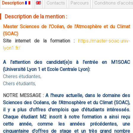
Sportives)
Description
Contacts
Parcours
Conditions d'accè
Plan et accès
UFR FS (Chimie, Mathématique, Physique)
Description de la mention :
OUTILS
UFR Biosciences (Biologie, Biochimie)
Master Sciences de l'Océan, de l'Atmosphère et du Climat
Intranet des personnels
GEP (Génie Electrique des Procédés - Département composante)
(SOAC)
Moodle
Informatique (Département Composante)
Site internet de la formation :
https://master-soac.univ-
Emploi du temps
Mécanique (Département composante)
lyon1.fr/
Messagerie
Fermer
A l'attention des candidat(e)s à l'entrée en M1SOAC
Stage et emploi
(Université Lyon 1 et Ecole Centrale Lyon):
Portefeuille d'Expériences et
Cheres étudiantes,
de Compétences
Chers étudiants,
Fermer
NOTRE MESSAGE :
A l'heure actuelle, dans le domaine des
Sciences des Océans, de l'Atmosphère et du Climat (SOAC),
il y a plus d'offres d'emplois que d'étudiants intéressés.
Chaque étudiant M2 inscrit à notre formation a ainsi reçu
cette année, comme les années précédentes, une
cinquantaine d'offres de stage et un très grand nombre