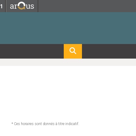
Fermer
Fermer
 professorat et de l'éducation
net des personnels
hnologie Lyon 1
le
re et d'Assurances
i du temps
gerie
 et emploi
hniques des Activités Physiques et Sportives)
feuille d'Expériences et
ompétences
ue, Physique)
Biochimie)
Procédés - Département composante)
Composante)
mposante)
* Ces horaires sont donnés à titre indicatif.