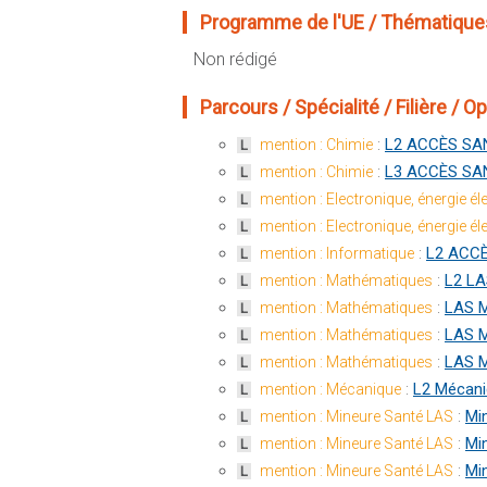
Programme de l'UE / Thématiques
Non rédigé
Parcours / Spécialité / Filière / Opt
:
L2 ACCÈS SAN
mention : Chimie
L
:
L3 ACCÈS SAN
mention : Chimie
L
mention : Electronique, énergie é
L
mention : Electronique, énergie é
L
:
L2 ACCÈ
mention : Informatique
L
:
L2 LA
mention : Mathématiques
L
:
LAS M
mention : Mathématiques
L
:
LAS M
mention : Mathématiques
L
:
LAS M
mention : Mathématiques
L
:
L2 Mécan
mention : Mécanique
L
:
Mi
mention : Mineure Santé LAS
L
:
Mi
mention : Mineure Santé LAS
L
:
Mi
mention : Mineure Santé LAS
L