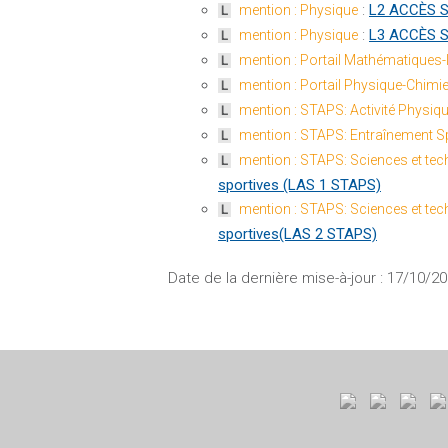
:
L2 ACCÈS S
mention : Physique
L
:
L3 ACCÈS S
mention : Physique
L
mention : Portail Mathématiques-
L
mention : Portail Physique-Chimie
L
mention : STAPS: Activité Physiq
L
mention : STAPS: Entraînement Sp
L
mention : STAPS: Sciences et tech
L
sportives (LAS 1 STAPS)
mention : STAPS: Sciences et tech
L
sportives(LAS 2 STAPS)
Date de la dernière mise-à-jour : 17/10/2