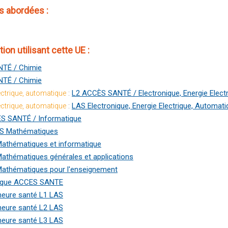
 abordées :
ion utilisant cette UE :
TÉ / Chimie
TÉ / Chimie
:
L2 ACCÈS SANTÉ / Electronique, Energie Elect
lectrique, automatique
:
LAS Electronique, Energie Electrique, Automati
lectrique, automatique
S SANTÉ / Informatique
S Mathématiques
athématiques et informatique
athématiques générales et applications
athématiques pour l'enseignement
ique ACCES SANTE
neure santé L1 LAS
neure santé L2 LAS
neure santé L3 LAS