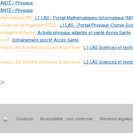
ANTÉ / Physique
ANTÉ / Physique
:
L1 LAS - Portail Mathématiques-Informatique (MI)
Informatique (MI)
:
L1 LAS - Portail Physique-Chimie-Scie
-Sciences de l'Ingénieur (PCSI)
:
Activité physique adaptée et santé Accès Santé
ue Adaptée et Santé
:
Entraînement sportif Accès Santé
ortif
:
L1 LAS Sciences et techn
niques des activités physiques et sportives
:
L2 LAS Sciences et techn
niques des activités physiques et sportives
024
Contacts
Accessibilité : non conforme
Mentions légales