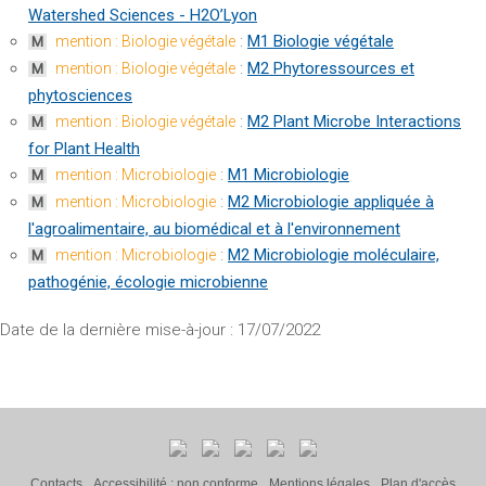
Watershed Sciences - H2O’Lyon
:
M1 Biologie végétale
mention : Biologie végétale
M
:
M2 Phytoressources et
mention : Biologie végétale
M
phytosciences
:
M2 Plant Microbe Interactions
mention : Biologie végétale
M
for Plant Health
:
M1 Microbiologie
mention : Microbiologie
M
:
M2 Microbiologie appliquée à
mention : Microbiologie
M
l'agroalimentaire, au biomédical et à l'environnement
:
M2 Microbiologie moléculaire,
mention : Microbiologie
M
pathogénie, écologie microbienne
Date de la dernière mise-à-jour : 17/07/2022
Contacts
Accessibilité : non conforme
Mentions légales
Plan d'accès