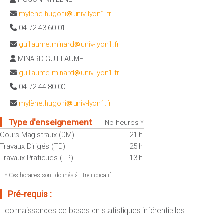
Sportives)
Plan et accès
mylene.hugoni
univ-lyon1.fr
UFR FS (Chimie, Mathématique, Physique)
04.72.43.60.01
OUTILS
UFR Biosciences (Biologie, Biochimie)
guillaume.minard
univ-lyon1.fr
Intranet des personnels
GEP (Génie Electrique des Procédés - Département composante)
MINARD GUILLAUME
Moodle
Informatique (Département Composante)
guillaume.minard
univ-lyon1.fr
Emploi du temps
Mécanique (Département composante)
04.72.44.80.00
Messagerie
Fermer
Stage et emploi
mylène.hugoni
univ-lyon1.fr
Portefeuille d'Expériences et
Type d'enseignement
Nb heures *
de Compétences
Cours Magistraux (CM)
21 h
Travaux Dirigés (TD)
25 h
Fermer
Travaux Pratiques (TP)
13 h
* Ces horaires sont donnés à titre indicatif.
Pré-requis :
connaissances de bases en statistiques inférentielles