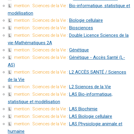
:
Bio-informatique, statistique et
mention : Sciences de la Vie
L
modélisation
:
Biologie cellulaire
mention : Sciences de la Vie
L
:
Biosciences
mention : Sciences de la Vie
L
:
Double Licence Sciences de la
mention : Sciences de la Vie
L
vie-Mathématiques 2A
:
Génétique
mention : Sciences de la Vie
L
:
Génétique - Accès Santé (L-
mention : Sciences de la Vie
L
AS)
:
L2 ACCÈS SANTÉ / Sciences
mention : Sciences de la Vie
L
de la Vie
:
L2 Sciences de la Vie
mention : Sciences de la Vie
L
:
LAS Bio-informatique,
mention : Sciences de la Vie
L
statistique et modélisation
:
LAS Biochimie
mention : Sciences de la Vie
L
:
LAS Biologie cellulaire
mention : Sciences de la Vie
L
:
LAS Physiologie animale et
mention : Sciences de la Vie
L
humaine