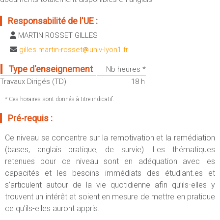
Sportives)
Plan et accès
UFR FS (Chimie, Mathématique, Physique)
Responsabilité de l'UE :
OUTILS
UFR Biosciences (Biologie, Biochimie)
MARTIN ROSSET GILLES
Intranet des personnels
GEP (Génie Electrique des Procédés - Département composante)
gilles.martin-rosset
univ-lyon1.fr
Moodle
Informatique (Département Composante)
Type d'enseignement
Nb heures *
Emploi du temps
Mécanique (Département composante)
Travaux Dirigés (TD)
18 h
Messagerie
Fermer
* Ces horaires sont donnés à titre indicatif.
Stage et emploi
Pré-requis :
Portefeuille d'Expériences et
de Compétences
Ce niveau se concentre sur la remotivation et la remédiation
(bases, anglais pratique, de survie). Les thématiques
Fermer
retenues pour ce niveau sont en adéquation avec les
capacités et les besoins immédiats des étudiant.es et
s’articulent autour de la vie quotidienne afin qu’ils-elles y
trouvent un intérêt et soient en mesure de mettre en pratique
ce qu’ils-elles auront appris.