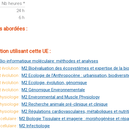
Nb heures *
24 h
6 h
 abordées :
ion utilisant cette UE :
Bio-informatique moléculaire: méthodes et analyses
:
M2 Bioévaluation des écosystèmes et expertise de la bio
t évolution
:
M2 Ecologie de l’Anthropocène : urbanisation, biodiversit
t évolution
:
M2 Ecologie, évolution, génomique
t évolution
:
M2 Génomique Environnementale
t évolution
:
M2 Environmental and Muscle Physiology
physiologie
:
M2 Recherche animale pré-clinique et clinique
physiologie
:
M2 Régulations cardiovasculaires, métaboliques et nutrit
physiologie
:
M2 Biologie Tissulaire et imagerie : morphogénèse et répa
cellulaire
:
M2 Infectiologie
cellulaire