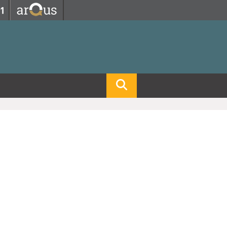
Fermer
Fermer
 professorat et de l'éducation
net des personnels
hnologie Lyon 1
le
re et d'Assurances
i du temps
gerie
 et emploi
hniques des Activités Physiques et Sportives)
feuille d'Expériences et
ompétences
ue, Physique)
Biochimie)
Procédés - Département composante)
Composante)
mposante)