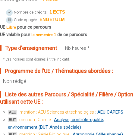
Sportives)
Plan et accès
UFR FS (Chimie, Mathématique, Physique)
1 ECTS
Nombre de crédits :
ENGETU1M
Code Apogée :
OUTILS
UFR Biosciences (Biologie, Biochimie)
UE
pour ce parcours
Intranet des personnels
Libre
GEP (Génie Electrique des Procédés - Département composante)
UE valable pour
de ce parcours
le semestre 1
Moodle
Informatique (Département Composante)
Emploi du temps
Type d'enseignement
Mécanique (Département composante)
Nb heures *
Messagerie
* Ces horaires sont donnés à titre indicatif.
Fermer
Stage et emploi
Programme de l'UE / Thématiques abordées :
Portefeuille d'Expériences et
de Compétences
Non rédigé
Fermer
Liste des autres Parcours / Spécialité / Filière / Option
utilisant cette UE :
:
AEU CAPEPS
mention : AEU Sciences et technologies
AEU
:
Analyse, contrôle-qualité,
mention : Chimie
BUT
environnement (BUT Année spéciale)
:
Agronomie (Villeurbanne)
mention : Génie Biologique
BUT