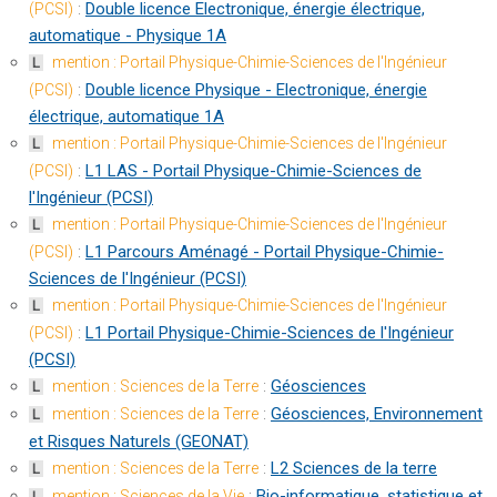
:
Double licence Electronique, énergie électrique,
(PCSI)
automatique - Physique 1A
mention : Portail Physique-Chimie-Sciences de l'Ingénieur
L
:
Double licence Physique - Electronique, énergie
(PCSI)
électrique, automatique 1A
mention : Portail Physique-Chimie-Sciences de l'Ingénieur
L
:
L1 LAS - Portail Physique-Chimie-Sciences de
(PCSI)
l'Ingénieur (PCSI)
mention : Portail Physique-Chimie-Sciences de l'Ingénieur
L
:
L1 Parcours Aménagé - Portail Physique-Chimie-
(PCSI)
Sciences de l'Ingénieur (PCSI)
mention : Portail Physique-Chimie-Sciences de l'Ingénieur
L
:
L1 Portail Physique-Chimie-Sciences de l'Ingénieur
(PCSI)
(PCSI)
:
Géosciences
mention : Sciences de la Terre
L
:
Géosciences, Environnement
mention : Sciences de la Terre
L
et Risques Naturels (GEONAT)
:
L2 Sciences de la terre
mention : Sciences de la Terre
L
:
Bio-informatique, statistique et
mention : Sciences de la Vie
L