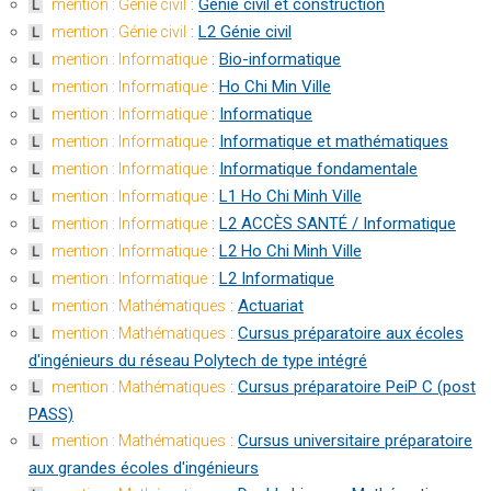
:
Génie civil et construction
mention : Génie civil
L
:
L2 Génie civil
mention : Génie civil
L
:
Bio-informatique
mention : Informatique
L
:
Ho Chi Min Ville
mention : Informatique
L
:
Informatique
mention : Informatique
L
:
Informatique et mathématiques
mention : Informatique
L
:
Informatique fondamentale
mention : Informatique
L
:
L1 Ho Chi Minh Ville
mention : Informatique
L
:
L2 ACCÈS SANTÉ / Informatique
mention : Informatique
L
:
L2 Ho Chi Minh Ville
mention : Informatique
L
:
L2 Informatique
mention : Informatique
L
:
Actuariat
mention : Mathématiques
L
:
Cursus préparatoire aux écoles
mention : Mathématiques
L
d'ingénieurs du réseau Polytech de type intégré
:
Cursus préparatoire PeiP C (post
mention : Mathématiques
L
PASS)
:
Cursus universitaire préparatoire
mention : Mathématiques
L
aux grandes écoles d'ingénieurs