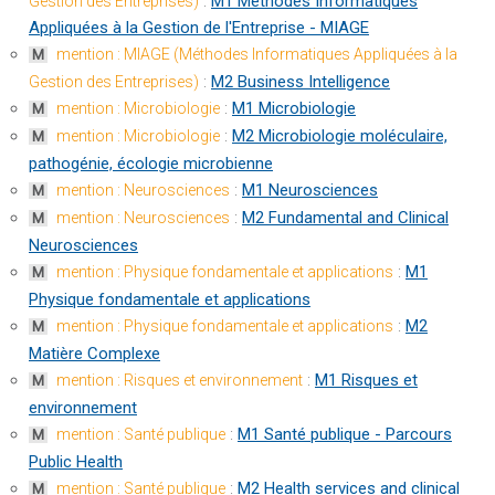
:
M1 Méthodes Informatiques
Gestion des Entreprises)
Appliquées à la Gestion de l'Entreprise - MIAGE
mention : MIAGE (Méthodes Informatiques Appliquées à la
M
:
M2 Business Intelligence
Gestion des Entreprises)
:
M1 Microbiologie
mention : Microbiologie
M
:
M2 Microbiologie moléculaire,
mention : Microbiologie
M
pathogénie, écologie microbienne
:
M1 Neurosciences
mention : Neurosciences
M
:
M2 Fundamental and Clinical
mention : Neurosciences
M
Neurosciences
:
M1
mention : Physique fondamentale et applications
M
Physique fondamentale et applications
:
M2
mention : Physique fondamentale et applications
M
Matière Complexe
:
M1 Risques et
mention : Risques et environnement
M
environnement
:
M1 Santé publique - Parcours
mention : Santé publique
M
Public Health
:
M2 Health services and clinical
mention : Santé publique
M