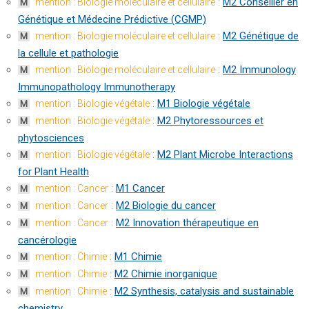
:
M2 Conseiller en
mention : Biologie moléculaire et cellulaire
M
Génétique et Médecine Prédictive (CGMP)
:
M2 Génétique de
mention : Biologie moléculaire et cellulaire
M
la cellule et pathologie
:
M2 Immunology
mention : Biologie moléculaire et cellulaire
M
Immunopathology Immunotherapy
:
M1 Biologie végétale
mention : Biologie végétale
M
:
M2 Phytoressources et
mention : Biologie végétale
M
phytosciences
:
M2 Plant Microbe Interactions
mention : Biologie végétale
M
for Plant Health
:
M1 Cancer
mention : Cancer
M
:
M2 Biologie du cancer
mention : Cancer
M
:
M2 Innovation thérapeutique en
mention : Cancer
M
cancérologie
:
M1 Chimie
mention : Chimie
M
:
M2 Chimie inorganique
mention : Chimie
M
:
M2 Synthesis, catalysis and sustainable
mention : Chimie
M
chemistry